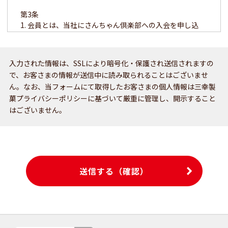
第3条
1. 会員とは、当社にさんちゃん倶楽部への入会を申し込
み、当社がこれを承認した者を言います。
2. 会員は入会の時点で本規約の内容を承諾しているものと
みなします。
入力された情報は、SSLにより暗号化・保護され送信されますの
3. 会員登録の時にご記入いただいた個人情報は、当該個人
で、お客さまの情報が送信中に読み取られることはございませ
の了解が得られた場合、法令等により開示が求められた場
ん。なお、当フォームにて取得したお客さまの個人情報は三幸製
合を除いては、
菓プライバシーポリシーに基づいて厳重に管理し、開示すること
第三者に提供しないものとします。
はございません。
送信する（確認）